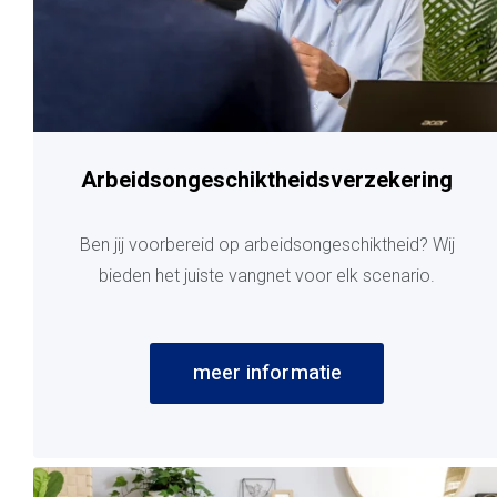
Arbeidsongeschiktheidsverzekering
Ben jij voorbereid op arbeidsongeschiktheid? Wij
bieden het juiste vangnet voor elk scenario.
meer informatie