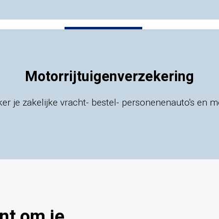
Motorrijtuigenverzekering
Voor ondernemers
Zakelijke verzekeringen
Voor ondernemers
Voor particulie
Motorrijtuigenverzekering
er je zakelijke vracht- bestel- personenenauto's en 
ent om je