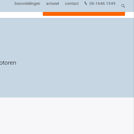
beoordelingen
actueel
contact
06-1646 1349
ren
Over ons
Vrijblijvend adviesgesprek?
motoren