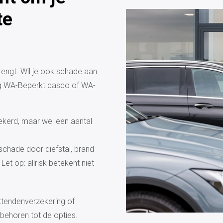
te
rengt. Wil je ook schade aan
ing WA-Beperkt casco of WA-
zekerd, maar wel een aantal
schade door diefstal, brand
et op: allrisk betekent niet
ittendenverzekering of
 behoren tot de opties.